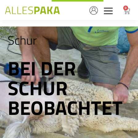
0
Schur
BEI DER
SCHUR
BEOBACHTET