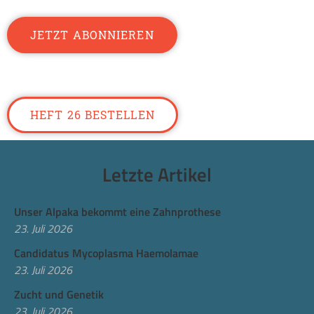
JETZT ABONNIEREN
HEFT 26 BESTELLEN
Letzte Artikel
Unser Alpaka bekommt eine Zahnprothese
23. Juli 2026
Candidatus Mycoplasma Haemolamae
23. Juli 2026
Zucht und Genetik
23. Juli 2026