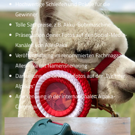
Hochwertige Schleifen und Pokale für die
Gewinner
Tolle Sachpreise, z.B. Akku-Bohrmaschine
Präsentation deiner Fotos auf den Social-Media-
Kanälen von AllesPaka
Veröffentlichung im renommierten Fachmagazin
AllesPaka mit Namensnennung
Darstellung der Gewinnerfotos auf der „Welt der
Alpakas“
Anerkennung in der internationalen Alpaka-
Community