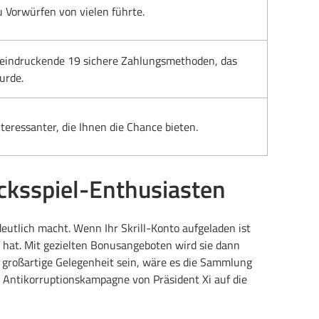
u Vorwürfen von vielen führte.
eeindruckende 19 sichere Zahlungsmethoden, das
urde.
interessanter, die Ihnen die Chance bieten.
ücksspiel-Enthusiasten
eutlich macht. Wenn Ihr Skrill-Konto aufgeladen ist
 hat. Mit gezielten Bonusangeboten wird sie dann
 großartige Gelegenheit sein, wäre es die Sammlung
 Antikorruptionskampagne von Präsident Xi auf die