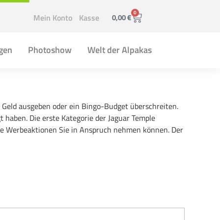
0
Mein Konto
Kasse
0,00
€
gen
Photoshow
Welt der Alpakas
s Geld ausgeben oder ein Bingo-Budget überschreiten.
 haben. Die erste Kategorie der Jaguar Temple
he Werbeaktionen Sie in Anspruch nehmen können. Der