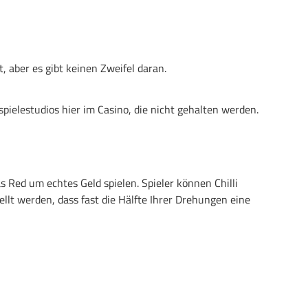
 aber es gibt keinen Zweifel daran.
sspielestudios hier im Casino, die nicht gehalten werden.
as Red um echtes Geld spielen. Spieler können Chilli
ellt werden, dass fast die Hälfte Ihrer Drehungen eine