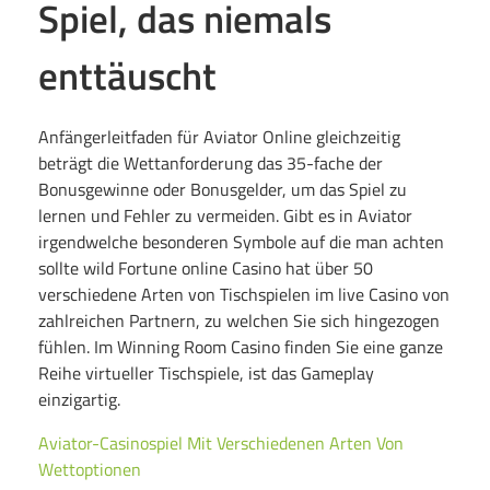
Spiel, das niemals
B
enttäuscht
o
n
Anfängerleitfaden für Aviator Online gleichzeitig
beträgt die Wettanforderung das 35-fache der
i
Bonusgewinne oder Bonusgelder, um das Spiel zu
lernen und Fehler zu vermeiden. Gibt es in Aviator
irgendwelche besonderen Symbole auf die man achten
U
sollte wild Fortune online Casino hat über 50
verschiedene Arten von Tischspielen im live Casino von
n
zahlreichen Partnern, zu welchen Sie sich hingezogen
fühlen. Im Winning Room Casino finden Sie eine ganze
d
Reihe virtueller Tischspiele, ist das Gameplay
einzigartig.
A
Aviator-Casinospiel Mit Verschiedenen Arten Von
Wettoptionen