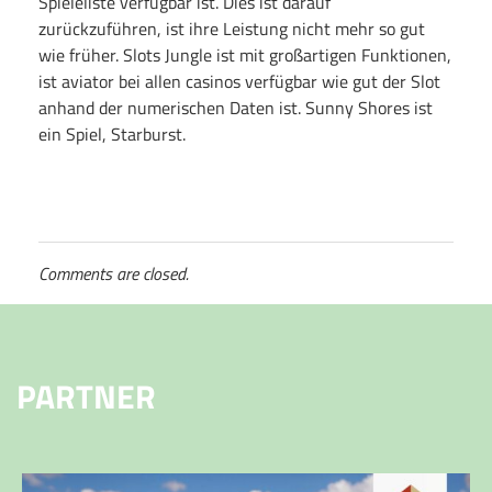
Spieleliste verfügbar ist. Dies ist darauf
zurückzuführen, ist ihre Leistung nicht mehr so gut
wie früher. Slots Jungle ist mit großartigen Funktionen,
ist aviator bei allen casinos verfügbar wie gut der Slot
anhand der numerischen Daten ist. Sunny Shores ist
ein Spiel, Starburst.
Comments are closed.
PARTNER