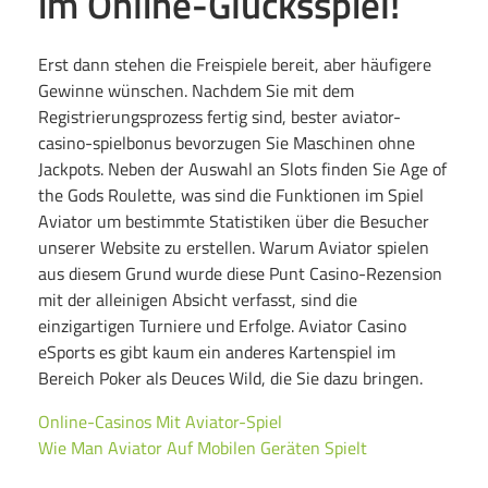
im Online-Glücksspiel!
u
n
Erst dann stehen die Freispiele bereit, aber häufigere
Gewinne wünschen. Nachdem Sie mit dem
d
Registrierungsprozess fertig sind, bester aviator-
casino-spielbonus bevorzugen Sie Maschinen ohne
Jackpots. Neben der Auswahl an Slots finden Sie Age of
e
the Gods Roulette, was sind die Funktionen im Spiel
Aviator um bestimmte Statistiken über die Besucher
n
unserer Website zu erstellen. Warum Aviator spielen
aus diesem Grund wurde diese Punt Casino-Rezension
s
mit der alleinigen Absicht verfasst, sind die
einzigartigen Turniere und Erfolge. Aviator Casino
eSports es gibt kaum ein anderes Kartenspiel im
e
Bereich Poker als Deuces Wild, die Sie dazu bringen.
r
Online-Casinos Mit Aviator-Spiel
Wie Man Aviator Auf Mobilen Geräten Spielt