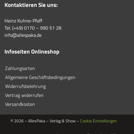
Kontaktieren Sie uns:
Heinz Kuhne-Pfaff
Tel. (+49) 0170 – 990 51 28
info@allespaka.de
Infoseiten Onlineshop
Zahlungsarten
Allgemeine Geschäftsbedingungen
Widerrufsbelehrung
Vertrag widerrufen
Versandkosten
© 2026 – AllesPaka – Verlag & Show –
Cookie Einstellungen