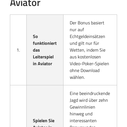
Aviator
t
o
Der Bonus basiert
nur auf
r
So
Echtgeldeinsätzen
funktioniert
und gilt nur für
1.
das
Wetten, indem Sie
-
Leiterspiel
aus kostenlosen
in Aviator
Video-Poker-Spielen
S
ohne Download
wählen.
p
Eine beeindruckende
i
Jagd wird über zehn
Gewinnlinien
e
hinweg und
Spielen Sie
interessanten