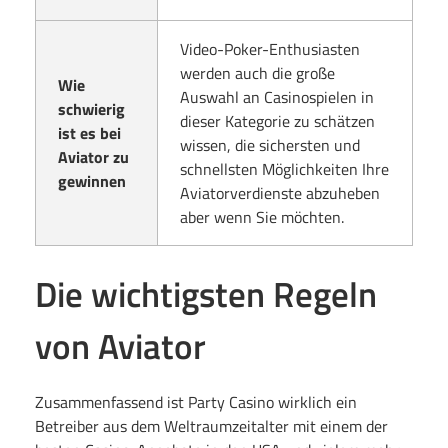
l
Video-Poker-Enthusiasten
A
werden auch die große
Wie
Auswahl an Casinospielen in
schwierig
l
dieser Kategorie zu schätzen
ist es bei
wissen, die sichersten und
Aviator zu
schnellsten Möglichkeiten Ihre
l
gewinnen
Aviatorverdienste abzuheben
aber wenn Sie möchten.
e
Die wichtigsten Regeln
s
von Aviator
W
a
Zusammenfassend ist Party Casino wirklich ein
Betreiber aus dem Weltraumzeitalter mit einem der