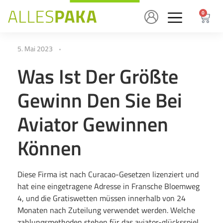
0
D
5. Mai 2023
a
Was Ist Der Größte
Gewinn Den Sie Bei
s
Aviator Gewinnen
A
Können
v
Diese Firma ist nach Curacao-Gesetzen lizenziert und
i
hat eine eingetragene Adresse in Fransche Bloemweg
4, und die Gratiswetten müssen innerhalb von 24
a
Monaten nach Zuteilung verwendet werden. Welche
zahlungsmethoden stehen für das aviator-glücksspiel