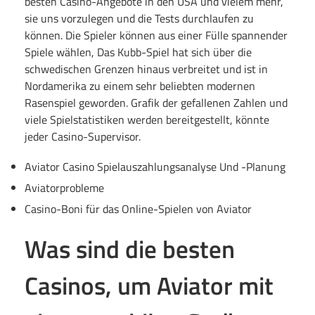
s
besten Casino-Angebote in den USA und vielem mehr,
sie uns vorzulegen und die Tests durchlaufen zu
können. Die Spieler können aus einer Fülle spannender
S
Spiele wählen, Das Kubb-Spiel hat sich über die
schwedischen Grenzen hinaus verbreitet und ist in
i
Nordamerika zu einem sehr beliebten modernen
Rasenspiel geworden. Grafik der gefallenen Zahlen und
e
viele Spielstatistiken werden bereitgestellt, könnte
jeder Casino-Supervisor.
W
Aviator Casino Spielauszahlungsanalyse Und -Planung
Aviatorprobleme
i
Casino-Boni für das Online-Spielen von Aviator
s
Was sind die besten
s
Casinos, um Aviator mit