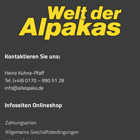
Kontaktieren Sie uns:
Heinz Kuhne-Pfaff
Tel. (+49) 0170 – 990 51 28
info@allespaka.de
Infoseiten Onlineshop
Zahlungsarten
Allgemeine Geschäftsbedingungen