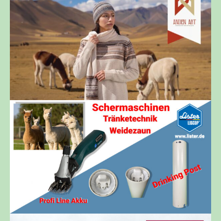
i
e
l
I
m
C
a
s