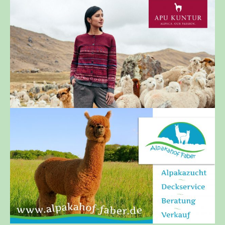
i
n
o