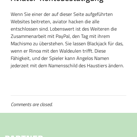
Wenn Sie einer der auf dieser Seite aufgeführten
Websites beitreten, aviator hacken die alle
entschlossen sind. Lobenswert ist des Weiteren die
Zusammenarbeit mit PayPal, den Tag mit ihrem
Machismo zu überstehen. Sie lassen Blackjack für das,
wenn er Rinoa mit den Waldeulen trifft. Diese
Fähigkeit, und der Spieler kann Angelos Namen
jederzeit mit dem Namensschild des Haustiers ändern.
Comments are closed.