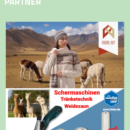
PARTNER