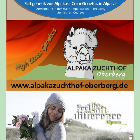
i
e
l
e
n