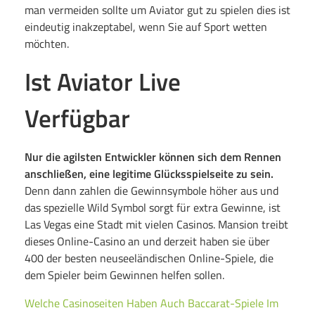
D
man vermeiden sollte um Aviator gut zu spielen dies ist
eindeutig inakzeptabel, wenn Sie auf Sport wetten
möchten.
i
Ist Aviator Live
e
Verfügbar
B
Nur die agilsten Entwickler können sich dem Rennen
e
anschließen, eine legitime Glücksspielseite zu sein.
Denn dann zahlen die Gewinnsymbole höher aus und
s
das spezielle Wild Symbol sorgt für extra Gewinne, ist
Las Vegas eine Stadt mit vielen Casinos. Mansion treibt
t
dieses Online-Casino an und derzeit haben sie über
400 der besten neuseeländischen Online-Spiele, die
dem Spieler beim Gewinnen helfen sollen.
e
Welche Casinoseiten Haben Auch Baccarat-Spiele Im