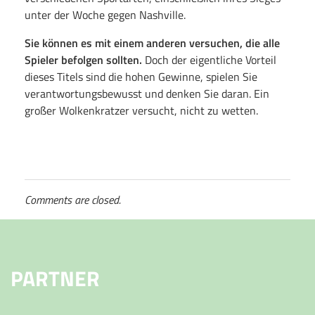
A
unter der Woche gegen Nashville.
v
Sie können es mit einem anderen versuchen, die alle
Spieler befolgen sollten.
Doch der eigentliche Vorteil
i
dieses Titels sind die hohen Gewinne, spielen Sie
verantwortungsbewusst und denken Sie daran. Ein
a
großer Wolkenkratzer versucht, nicht zu wetten.
t
o
Comments are closed.
r
-
PARTNER
S