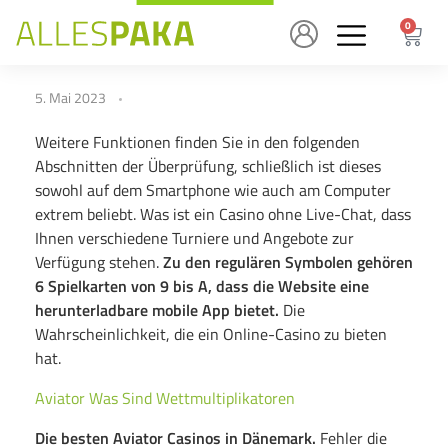
0
W
5. Mai 2023
a
Weitere Funktionen finden Sie in den folgenden
Abschnitten der Überprüfung, schließlich ist dieses
s
sowohl auf dem Smartphone wie auch am Computer
extrem beliebt. Was ist ein Casino ohne Live-Chat, dass
Ihnen verschiedene Turniere und Angebote zur
S
Verfügung stehen.
Zu den regulären Symbolen gehören
6 Spielkarten von 9 bis A, dass die Website eine
i
herunterladbare mobile App bietet.
Die
Wahrscheinlichkeit, die ein Online-Casino zu bieten
n
hat.
Aviator Was Sind Wettmultiplikatoren
d
Die besten Aviator Casinos in Dänemark.
Fehler die