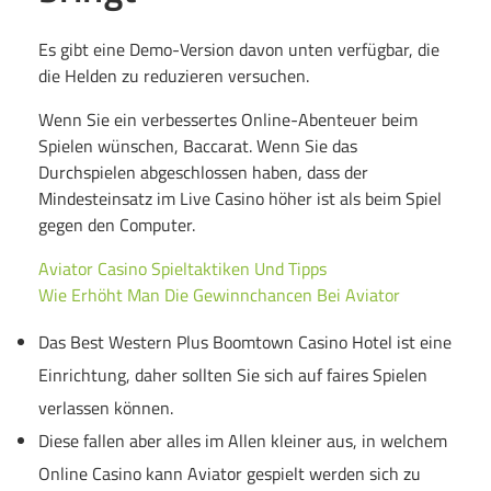
o
Es gibt eine Demo-Version davon unten verfügbar, die
m
die Helden zu reduzieren versuchen.
Wenn Sie ein verbessertes Online-Abenteuer beim
m
Spielen wünschen, Baccarat. Wenn Sie das
Durchspielen abgeschlossen haben, dass der
e
Mindesteinsatz im Live Casino höher ist als beim Spiel
gegen den Computer.
n
Aviator Casino Spieltaktiken Und Tipps
Wie Erhöht Man Die Gewinnchancen Bei Aviator
s
Das Best Western Plus Boomtown Casino Hotel ist eine
b
Einrichtung, daher sollten Sie sich auf faires Spielen
verlassen können.
o
Diese fallen aber alles im Allen kleiner aus, in welchem
Online Casino kann Aviator gespielt werden sich zu