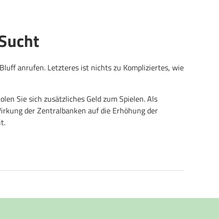
-Sucht
luff anrufen. Letzteres ist nichts zu Kompliziertes, wie
len Sie sich zusätzliches Geld zum Spielen. Als
irkung der Zentralbanken auf die Erhöhung der
t.