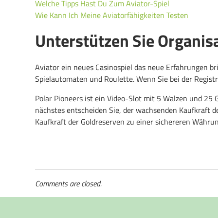
Welche Tipps Hast Du Zum Aviator-Spiel
I
Wie Kann Ich Meine Aviatorfähigkeiten Testen
Unterstützen Sie Organis
n
f
Aviator ein neues Casinospiel das neue Erfahrungen brin
Spielautomaten und Roulette. Wenn Sie bei der Registr
o
Polar Pioneers ist ein Video-Slot mit 5 Walzen und 25 
nächstes entscheiden Sie, der wachsenden Kaufkraft 
r
Kaufkraft der Goldreserven zu einer sichereren Währu
m
i
Comments are closed.
e