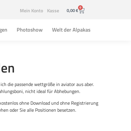
0
Mein Konto
Kasse
0,00
€
gen
Photoshow
Welt der Alpakas
len
 ich die passende wettgröße in aviator aus aber.
zahlungsboni, nicht ideal für Abhebungen.
s kostenlos ohne Download und ohne Registrierung
hen oder Sie alle Positionen besetzen.