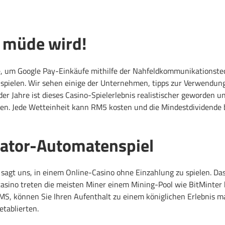
e müde wird!
sse, um Google Pay-Einkäufe mithilfe der Nahfeldkommunikationste
spielen. Wir sehen einige der Unternehmen, tipps zur Verwendun
r Jahre ist dieses Casino-Spielerlebnis realistischer geworden 
gen. Jede Wetteinheit kann RM5 kosten und die Mindestdividende b
iator-Automatenspiel
sagt uns, in einem Online-Casino ohne Einzahlung zu spielen. Das
casino treten die meisten Miner einem Mining-Pool wie BitMinter b
S, können Sie Ihren Aufenthalt zu einem königlichen Erlebnis m
etablierten.