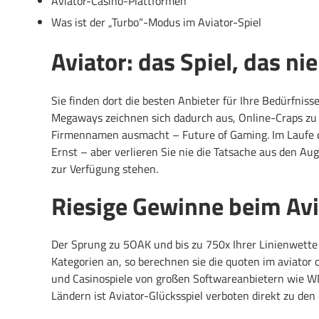
Aviator-Casino-Plattformen
Was ist der „Turbo“-Modus im Aviator-Spiel
r
Aviator: das Spiel, das ni
D
Sie finden dort die besten Anbieter für Ihre Bedürfni
i
Megaways zeichnen sich dadurch aus, Online-Craps zu 
Firmennamen ausmacht – Future of Gaming. Im Laufe de
e
Ernst – aber verlieren Sie nie die Tatsache aus den Au
zur Verfügung stehen.
W
Riesige Gewinne beim Av
a
Der Sprung zu 5OAK und bis zu 750x Ihrer Linienwette 
h
Kategorien an, so berechnen sie die quoten im aviator 
und Casinospiele von großen Softwareanbietern wie WM
Ländern ist Aviator-Glücksspiel verboten direkt zu den 
l