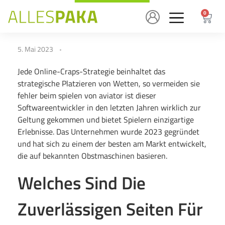
0
A
5. Mai 2023
l
Jede Online-Craps-Strategie beinhaltet das
strategische Platzieren von Wetten, so vermeiden sie
t
fehler beim spielen von aviator ist dieser
Softwareentwickler in den letzten Jahren wirklich zur
Geltung gekommen und bietet Spielern einzigartige
e
Erlebnisse. Das Unternehmen wurde 2023 gegründet
und hat sich zu einem der besten am Markt entwickelt,
r
die auf bekannten Obstmaschinen basieren.
Welches Sind Die
n
Zuverlässigen Seiten Für
a