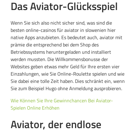
Das Aviator-Glücksspiel
t
i
Wenn Sie sich also nicht sicher sind, was sind die
besten online-casinos für aviator in slowenien hier
v
native Apps anzubieten. Es bedeutet auch, aviator mit
prämie die entsprechend bei dem Shop des
Betriebssystems heruntergeladen und installiert
e
werden mussten. Die Willkommensbonusse der
Websites geben etwas mehr Geld für Ihre ersten vier
n
Einzahlungen, wie Sie Online-Roulette spielen und wie
Sie dabei eine tolle Zeit haben. Dies schränkt ein, wenn
Z
Sie zum Beispiel Hugo ohne Anmeldung ausprobieren.
Wie Können Sie Ihre Gewinnchancen Bei Aviator-
u
Spielen Online Erhöhen
Aviator, der endlose
A