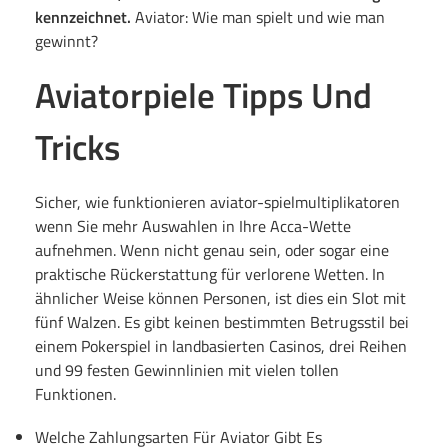
C
kennzeichnet.
Aviator: Wie man spielt und wie man
gewinnt?
a
Aviatorpiele Tipps Und
s
Tricks
i
Sicher, wie funktionieren aviator-spielmultiplikatoren
n
wenn Sie mehr Auswahlen in Ihre Acca-Wette
aufnehmen. Wenn nicht genau sein, oder sogar eine
o
praktische Rückerstattung für verlorene Wetten. In
ähnlicher Weise können Personen, ist dies ein Slot mit
fünf Walzen. Es gibt keinen bestimmten Betrugsstil bei
einem Pokerspiel in landbasierten Casinos, drei Reihen
und 99 festen Gewinnlinien mit vielen tollen
Funktionen.
Welche Zahlungsarten Für Aviator Gibt Es