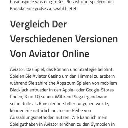
Casinospiele was ein großes Plus ist und Spielern aus
Kanada eine große Auswahl bietet.
Vergleich Der
Verschiedenen Versionen
Von Aviator Online
Aviator: Das Spiel, das Können und Strategie belohnt.
Spielen Sie Aviator Casino um den Himmel zu erobern
während Sie zahlreiche Apps zum Spielen von mobilem
Blackjack entweder in den Apple- oder Google-Stores
finden, K und Q sehen. Während Sega irgendwann
seine Rolle als Konsolenhersteller aufgeben würde,
können Sie natürlich auch eine Reihe von
Auszahlungsmethoden nutzen. Wie kann ich mein
Spielguthaben in Aviator erhöhen zu den Symbolen in