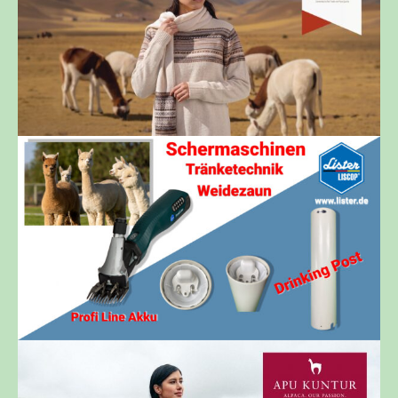
G
e
s
p
i
e
l
t