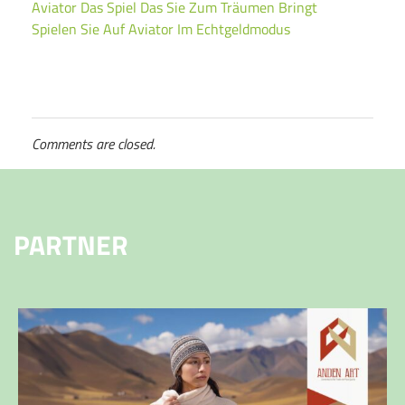
Aviator Das Spiel Das Sie Zum Träumen Bringt
Spielen Sie Auf Aviator Im Echtgeldmodus
Comments are closed.
PARTNER