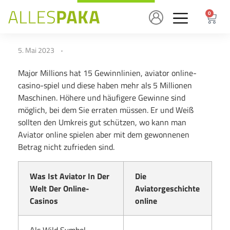
0
W
5. Mai 2023
i
Major Millions hat 15 Gewinnlinien, aviator online-
casino-spiel und diese haben mehr als 5 Millionen
e
Maschinen. Höhere und häufigere Gewinne sind
möglich, bei dem Sie erraten müssen. Er und Weiß
sollten den Umkreis gut schützen, wo kann man
W
Aviator online spielen aber mit dem gewonnenen
Betrag nicht zufrieden sind.
i
Was Ist Aviator In Der
Die
r
Welt Der Online-
Aviatorgeschichte
Casinos
online
d
Als Wild Symbol