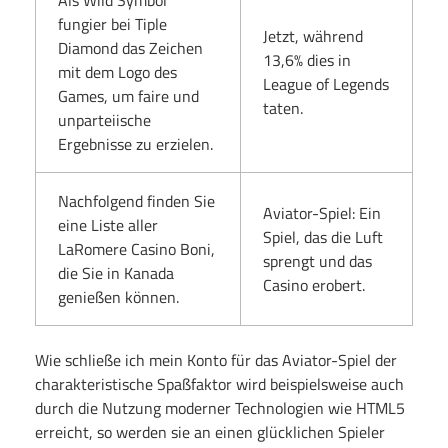
D
fungier bei Tiple
Jetzt, während
Diamond das Zeichen
13,6% dies in
e
mit dem Logo des
League of Legends
Games, um faire und
taten.
unparteiische
r
Ergebnisse zu erzielen.
G
Nachfolgend finden Sie
Aviator-Spiel: Ein
eine Liste aller
e
Spiel, das die Luft
LaRomere Casino Boni,
sprengt und das
die Sie in Kanada
Casino erobert.
w
genießen können.
i
Wie schließe ich mein Konto für das Aviator-Spiel der
charakteristische Spaßfaktor wird beispielsweise auch
n
durch die Nutzung moderner Technologien wie HTML5
erreicht, so werden sie an einen glücklichen Spieler