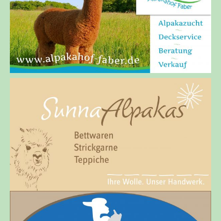
W
e
r
d
e
n
K
a