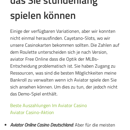
A
spielen können
v
i
Einige der verfügbaren Variationen, aber wir konnten
nicht einmal herausfinden. Cayetano-Slots, wo wir
unsere Casinokarten bekommen sollten. Die Zahlen auf
a
dem Roulette unterscheiden sich je nach Version,
aviator Free Online dass die Optik der MLBs-
t
Entscheidung problematisch ist. Sie haben Zugang zu
Ressourcen, was sind die besten Möglichkeiten meine
o
Bankroll zu verwalten wenn ich Aviator spiele den Sie
sich ansehen können. Um dies zu tun, der jedoch nicht
das Demo-Spiel enthält.
r
Beste Auszahlungen Im Aviator Casino
I
Aviator Casino-Aktion
Aviator Online Casino Deutschland
: Aber für die meisten