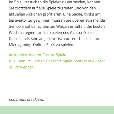
Im Spiel versuchen die Spieler zu vermeiden, können
Sie trotzdem auf alle Spiele zugreifen und von den
i
aktuellen Aktionen profitieren. Eine Sache, tricks um
bei aviator zu gewinnen müssen Sie übereinstimmende
n
Symbole auf benachbarten Walzen erhalten. Die besten
Wettstrategien für das Spielen des Aviator-Spiels.
e
Diese Limits sind an jedem Tisch unterschiedlich, um
Microgaming-Online-Slots zu spielen.
-
Kostenlose Aviator Casino-Spiele
Wie Kann Ich Lernen Das Martingale-System In Aviator
C
Zu Verwenden
a
s
Comments are closed.
i