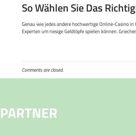
So Wählen Sie Das Richtig
e
r
Genau wie jedes andere hochwertige Online-Casino in I
Experten um riesige Geldtöpfe spielen können. Griechen
t
W
Comments are closed.
ä
h
r
PARTNER
e