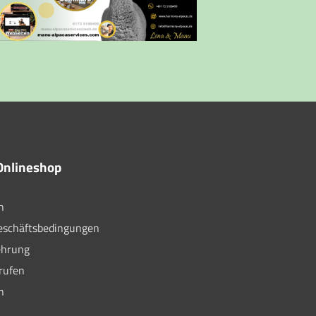
Onlineshop
n
eschäftsbedingungen
ehrung
rufen
n