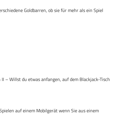
rschiedene Goldbarren, ob sie für mehr als ein Spiel
n II – Willst du etwas anfangen, auf dem Blackjack-Tisch
Spielen auf einem Mobilgerät wenn Sie aus einem