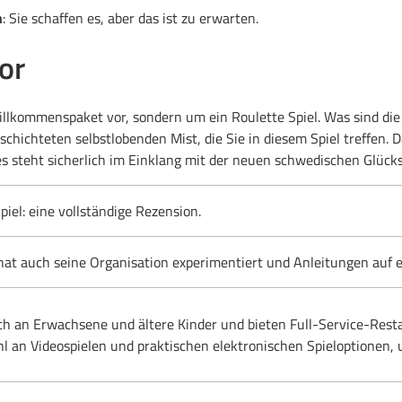
n
: Sie schaffen es, aber das ist zu erwarten.
or
llkommenspaket vor, sondern um ein Roulette Spiel. Was sind die
chichteten selbstlobenden Mist, die Sie in diesem Spiel treffen. D
s steht sicherlich im Einklang mit der neuen schwedischen Glückss
piel: eine vollständige Rezension.
hat auch seine Organisation experimentiert und Anleitungen auf e
ich an Erwachsene und ältere Kinder und bieten Full-Service-Res
 an Videospielen und praktischen elektronischen Spieloptionen, 