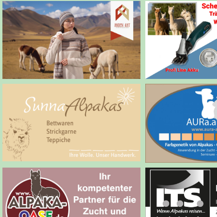
n
d
I
c
h
D
a
s