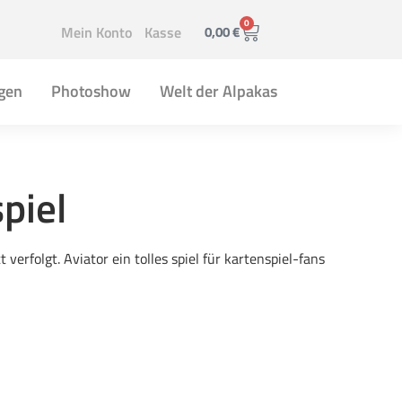
0
Mein Konto
Kasse
0,00
€
gen
Photoshow
Welt der Alpakas
piel
verfolgt. Aviator ein tolles spiel für kartenspiel-fans