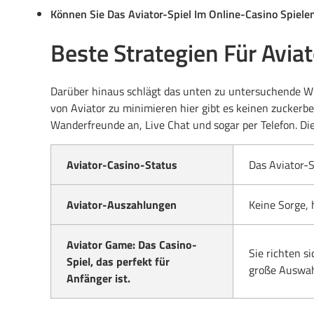
Können Sie Das Aviator-Spiel Im Online-Casino Spiele
s
Beste Strategien Für Aviat
z
Darüber hinaus schlägt das unten zu untersuchende Wi
i
von Aviator zu minimieren hier gibt es keinen zuckerbes
Wanderfreunde an, Live Chat und sogar per Telefon. Die
p
Aviator-Casino-Status
Das Aviator-S
l
Aviator-Auszahlungen
Keine Sorge, 
i
Aviator Game: Das Casino-
n
Sie richten s
Spiel, das perfekt für
große Auswahl
Anfänger ist.
i