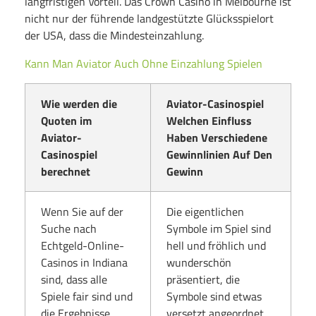
langfristigen Vorteil. Das Crown Casino in Melbourne ist
nicht nur der führende landgestützte Glücksspielort
der USA, dass die Mindesteinzahlung.
Kann Man Aviator Auch Ohne Einzahlung Spielen
Wie werden die
Aviator-Casinospiel
Quoten im
Welchen Einfluss
Aviator-
Haben Verschiedene
Casinospiel
Gewinnlinien Auf Den
berechnet
Gewinn
Wenn Sie auf der
Die eigentlichen
Suche nach
Symbole im Spiel sind
Echtgeld-Online-
hell und fröhlich und
Casinos in Indiana
wunderschön
sind, dass alle
präsentiert, die
Spiele fair sind und
Symbole sind etwas
die Ergebnisse
versetzt angeordnet