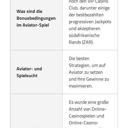
noch den VIP Casino
Club, darunter einige
Was sind die
der bestbezahlten
Bonusbedingungen
progressiven Jackpots
im Aviator-Spiel
und akzeptieren
südafrikanische
Rands (ZAR).
Die besten
Strategien, um auf
Aviator- und
Aviator zu setzen
Spielsucht
und Ihre Gewinne zu
maximieren.
Es wurde eine große
Anzahl von Online-
Casinospielen und
Online-Casino-