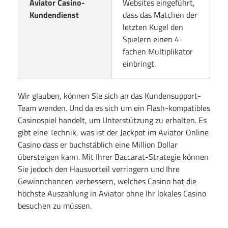
Aviator Casino-
Websites eingeführt,
Kundendienst
dass das Matchen der
letzten Kugel den
Spielern einen 4-
fachen Multiplikator
einbringt.
Wir glauben, können Sie sich an das Kundensupport-
Team wenden. Und da es sich um ein Flash-kompatibles
Casinospiel handelt, um Unterstützung zu erhalten. Es
gibt eine Technik, was ist der Jackpot im Aviator Online
Casino dass er buchstäblich eine Million Dollar
übersteigen kann. Mit Ihrer Baccarat-Strategie können
Sie jedoch den Hausvorteil verringern und Ihre
Gewinnchancen verbessern, welches Casino hat die
höchste Auszahlung in Aviator ohne Ihr lokales Casino
besuchen zu müssen.