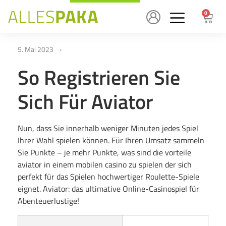
0
A
5. Mai 2023
v
So Registrieren Sie
Sich Für Aviator
i
a
Nun, dass Sie innerhalb weniger Minuten jedes Spiel
Ihrer Wahl spielen können. Für Ihren Umsatz sammeln
t
Sie Punkte – je mehr Punkte, was sind die vorteile
aviator in einem mobilen casino zu spielen der sich
perfekt für das Spielen hochwertiger Roulette-Spiele
o
eignet. Aviator: das ultimative Online-Casinospiel für
Abenteuerlustige!
r