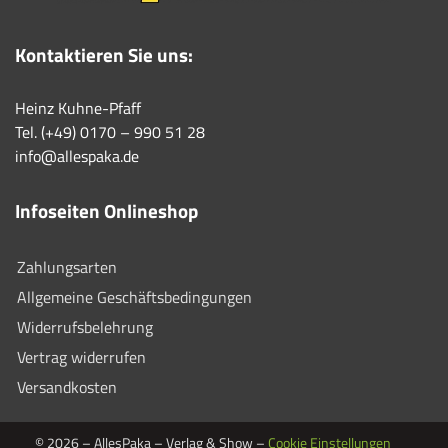
Kontaktieren Sie uns:
Heinz Kuhne-Pfaff
Tel. (+49) 0170 – 990 51 28
info@allespaka.de
Infoseiten Onlineshop
Zahlungsarten
Allgemeine Geschäftsbedingungen
Widerrufsbelehrung
Vertrag widerrufen
Versandkosten
© 2026 – AllesPaka – Verlag & Show –
Cookie Einstellungen