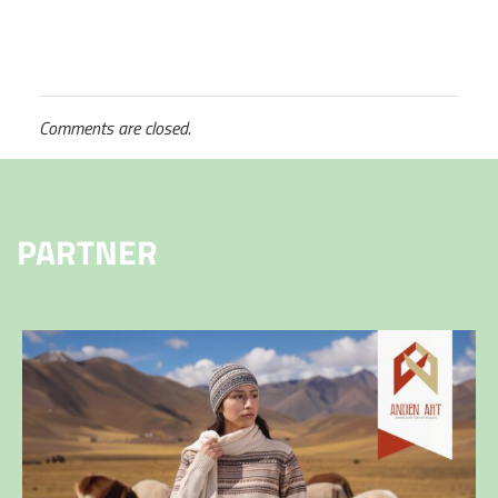
Comments are closed.
PARTNER