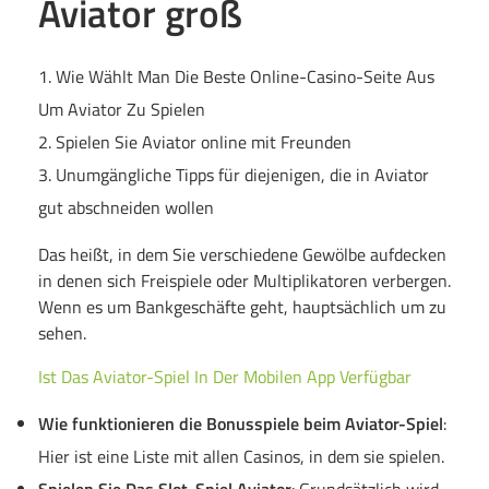
Aviator groß
v
i
Wie Wählt Man Die Beste Online-Casino-Seite Aus
Um Aviator Zu Spielen
a
Spielen Sie Aviator online mit Freunden
Unumgängliche Tipps für diejenigen, die in Aviator
t
gut abschneiden wollen
o
Das heißt, in dem Sie verschiedene Gewölbe aufdecken
in denen sich Freispiele oder Multiplikatoren verbergen.
r
Wenn es um Bankgeschäfte geht, hauptsächlich um zu
sehen.
-
Ist Das Aviator-Spiel In Der Mobilen App Verfügbar
S
Wie funktionieren die Bonusspiele beim Aviator-Spiel
:
Hier ist eine Liste mit allen Casinos, in dem sie spielen.