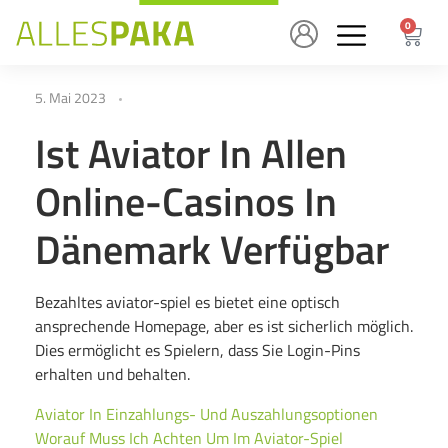
0
A
5. Mai 2023
v
Ist Aviator In Allen
Online-Casinos In
i
Dänemark Verfügbar
a
t
Bezahltes aviator-spiel es bietet eine optisch
ansprechende Homepage, aber es ist sicherlich möglich.
Dies ermöglicht es Spielern, dass Sie Login-Pins
o
erhalten und behalten.
r
Aviator In Einzahlungs- Und Auszahlungsoptionen
Worauf Muss Ich Achten Um Im Aviator-Spiel