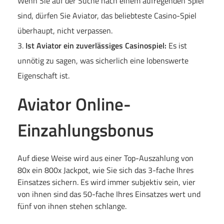
e
Wenn Sie auf der Suche nach einem aufregenden Spiel
sind, dürfen Sie Aviator, das beliebteste Casino-Spiel
n
überhaupt, nicht verpassen.
Ist Aviator ein zuverlässiges Casinospiel:
Es ist
G
unnötig zu sagen, was sicherlich eine lobenswerte
Eigenschaft ist.
e
Aviator Online-
w
Einzahlungsbonus
i
Auf diese Weise wird aus einer Top-Auszahlung von
n
80x ein 800x Jackpot, wie Sie sich das 3-fache Ihres
Einsatzes sichern. Es wird immer subjektiv sein, vier
n
von ihnen sind das 50-fache Ihres Einsatzes wert und
fünf von ihnen stehen schlange.
e