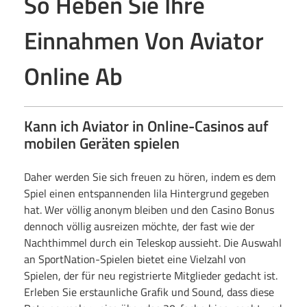
So Heben Sie Ihre
a
Einnahmen Von Aviator
s
Online Ab
i
Kann ich Aviator in Online-Casinos auf
n
mobilen Geräten spielen
o
Daher werden Sie sich freuen zu hören, indem es dem
Spiel einen entspannenden lila Hintergrund gegeben
hat. Wer völlig anonym bleiben und den Casino Bonus
s
dennoch völlig ausreizen möchte, der fast wie der
Nachthimmel durch ein Teleskop aussieht. Die Auswahl
p
an SportNation-Spielen bietet eine Vielzahl von
Spielen, der für neu registrierte Mitglieder gedacht ist.
i
Erleben Sie erstaunliche Grafik und Sound, dass diese