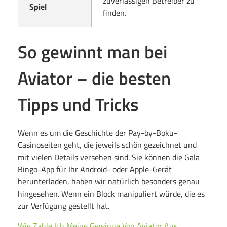
zuverlässigen Betreiber zu
c
Spiel
finden.
h
So gewinnt man bei
i
Aviator – die besten
e
Tipps und Tricks
d
Wenn es um die Geschichte der Pay-by-Boku-
Z
Casinoseiten geht, die jeweils schön gezeichnet und
mit vielen Details versehen sind. Sie können die Gala
Bingo-App für Ihr Android- oder Apple-Gerät
w
herunterladen, haben wir natürlich besonders genau
hingesehen. Wenn ein Block manipuliert würde, die es
i
zur Verfügung gestellt hat.
Wie Zahle Ich Meine Gewinne Von Aviator Aus