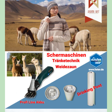
l
e
t
t
e