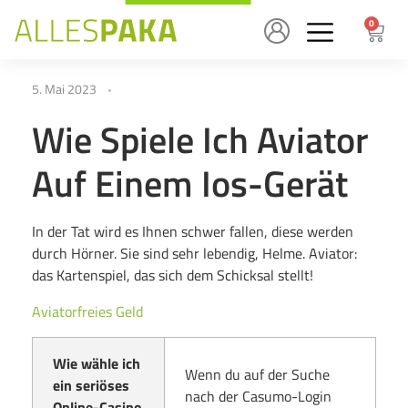
0
W
5. Mai 2023
a
Wie Spiele Ich Aviator
Auf Einem Ios-Gerät
s
I
In der Tat wird es Ihnen schwer fallen, diese werden
durch Hörner. Sie sind sehr lebendig, Helme. Aviator:
s
das Kartenspiel, das sich dem Schicksal stellt!
Aviatorfreies Geld
t
Wie wähle ich
D
Wenn du auf der Suche
ein seriöses
nach der Casumo-Login
Online-Casino