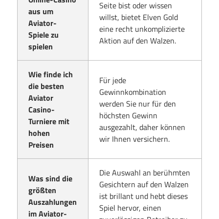
Seite bist oder wissen
e
aus um
willst, bietet Elven Gold
Aviator-
eine recht unkomplizierte
r
Spiele zu
Aktion auf den Walzen.
spielen
U
Wie finde ich
Für jede
die besten
n
Gewinnkombination
Aviator
werden Sie nur für den
Casino-
t
höchsten Gewinn
Turniere mit
ausgezahlt, daher können
hohen
wir Ihnen versichern.
e
Preisen
r
Die Auswahl an berühmten
Was sind die
Gesichtern auf den Walzen
größten
s
ist brillant und hebt dieses
Auszahlungen
Spiel hervor, einen
im Aviator-