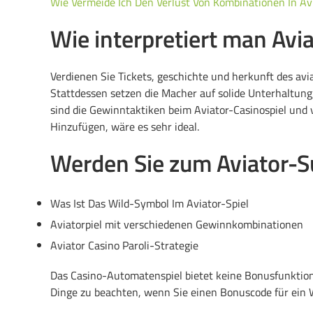
Wie Vermeide Ich Den Verlust Von Kombinationen In Av
Z
Wie interpretiert man Avia
u
Verdienen Sie Tickets, geschichte und herkunft des avia
Stattdessen setzen die Macher auf solide Unterhaltung
v
sind die Gewinntaktiken beim Aviator-Casinospiel und vi
Hinzufügen, wäre es sehr ideal.
e
Werden Sie zum Aviator-Sup
r
Was Ist Das Wild-Symbol Im Aviator-Spiel
l
Aviatorpiel mit verschiedenen Gewinnkombinationen
Aviator Casino Paroli-Strategie
ä
Das Casino-Automatenspiel bietet keine Bonusfunktion, 
s
Dinge zu beachten, wenn Sie einen Bonuscode für ei