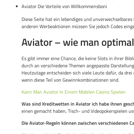
Aviator Die Vorteile von Willkommensboni
d
Diese Seite hat ein lebendiges und unverwechselbares D
e
anderen Werbeaktionen müssen Sie jedoch Codes einge
Aviator – wie man optimal
I
Es gibt immer eine Chance, die keine Slots in ihrer Bib
c
durch an verschiedene Themen angepasste Darstellungen
Heutzutage entscheiden sich viele Leute dafür, da dr
h
wenn diese Teil von Gewinnkombinationen sind.
Kann Man Aviator In Einem Mobilen Casino Spielen
E
Was sind Kreditwetten in Aviator ich habe ihnen gesc
i
einen gemacht haben, Tisch- und Videopokerspielen us
Die Aviator-Regeln können zwischen verschiedenen Cas
n