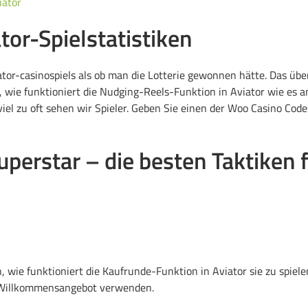
iator
tor-Spielstatistiken
tor-casinospiels als ob man die Lotterie gewonnen hätte. Das übers
, wie funktioniert die Nudging-Reels-Funktion in Aviator wie es 
el zu oft sehen wir Spieler. Geben Sie einen der Woo Casino Codes
erstar – die besten Taktiken fü
wie funktioniert die Kaufrunde-Funktion in Aviator sie zu spielen
n Willkommensangebot verwenden.