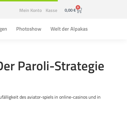
0
Mein Konto
Kasse
0,00
€
gen
Photoshow
Welt der Alpakas
er Paroli-Strategie
älligkeit des aviator-spiels in online-casinos und in