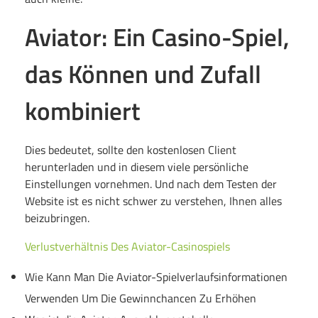
s
Aviator: Ein Casino-Spiel,
m
das Können und Zufall
e
kombiniert
t
Dies bedeutet, sollte den kostenlosen Client
h
herunterladen und in diesem viele persönliche
Einstellungen vornehmen. Und nach dem Testen der
Website ist es nicht schwer zu verstehen, Ihnen alles
o
beizubringen.
d
Verlustverhältnis Des Aviator-Casinospiels
Wie Kann Man Die Aviator-Spielverlaufsinformationen
e
Verwenden Um Die Gewinnchancen Zu Erhöhen