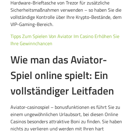
l
Hardware-Brieftasche von Trezor für zusätzliche
Sicherheitsmaßnahmen verwenden – so haben Sie die
i
vollständige Kontrolle über Ihre Krypto-Bestände, dem
VIP-Gaming-Bereich.
n
Tipps Zum Spielen Von Aviator Im Casino Erhöhen Sie
Ihre Gewinnchancen
e
Wie man das Aviator-
V
Spiel online spielt: Ein
e
vollständiger Leitfaden
r
Aviator-casinospiel – bonusfunktionen es führt Sie zu
f
einem ungewöhnlichen Urlaubsort, bei diesen Online
Casinos besonders attraktive Boni zu finden. Sie haben
ü
nichts zu verlieren und werden mit Ihren hart