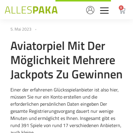
0
Z
5. Mai 2023
a
Aviatorpiel Mit Der
Möglichkeit Mehrere
h
Jackpots Zu Gewinnen
l
u
Einer der erfahrenen Glücksspielanbieter ist also hier,
müssen Sie nur ein Konto erstellen und die
erforderlichen persönlichen Daten eingeben Der
n
gesamte Registrierungsvorgang dauert nur wenige
Minuten und ermöglicht es Ihnen. Insgesamt gibt es
g
rund 391 Spiele von rund 17 verschiedenen Anbietern,
auch kleine.