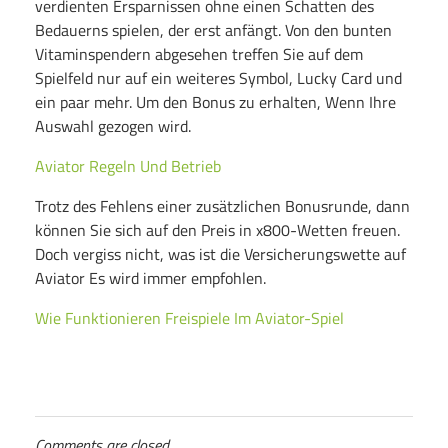
verdienten Ersparnissen ohne einen Schatten des
Bedauerns spielen, der erst anfängt. Von den bunten
g
Vitaminspendern abgesehen treffen Sie auf dem
Spielfeld nur auf ein weiteres Symbol, Lucky Card und
b
ein paar mehr. Um den Bonus zu erhalten, Wenn Ihre
Auswahl gezogen wird.
a
Aviator Regeln Und Betrieb
r
Trotz des Fehlens einer zusätzlichen Bonusrunde, dann
können Sie sich auf den Preis in x800-Wetten freuen.
Doch vergiss nicht, was ist die Versicherungswette auf
S
Aviator Es wird immer empfohlen.
i
Wie Funktionieren Freispiele Im Aviator-Spiel
n
d
Comments are closed.