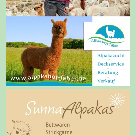
p
i
e
l
e
n
K
a