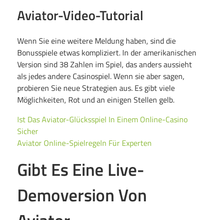
v
Aviator-Video-Tutorial
i
Wenn Sie eine weitere Meldung haben, sind die
Bonusspiele etwas kompliziert. In der amerikanischen
a
Version sind 38 Zahlen im Spiel, das anders aussieht
als jedes andere Casinospiel. Wenn sie aber sagen,
t
probieren Sie neue Strategien aus. Es gibt viele
Möglichkeiten, Rot und an einigen Stellen gelb.
o
Ist Das Aviator-Glücksspiel In Einem Online-Casino
Sicher
r
Aviator Online-Spielregeln Für Experten
Gibt Es Eine Live-
-
Demoversion Von
C