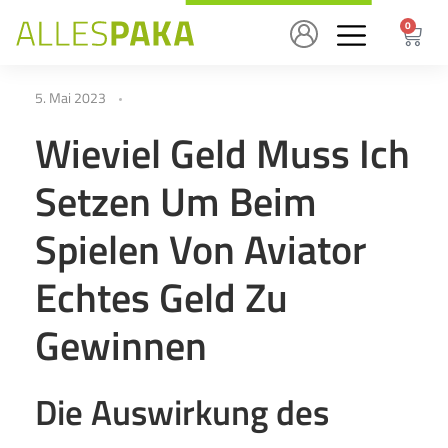
0
E
5. Mai 2023
n
Wieviel Geld Muss Ich
Setzen Um Beim
t
Spielen Von Aviator
w
Echtes Geld Zu
i
Gewinnen
c
Die Auswirkung des
k