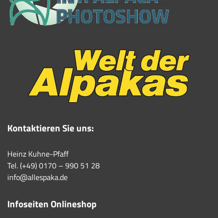
Kontaktieren Sie uns:
Heinz Kuhne-Pfaff
Tel. (+49) 0170 – 990 51 28
info@allespaka.de
Infoseiten Onlineshop