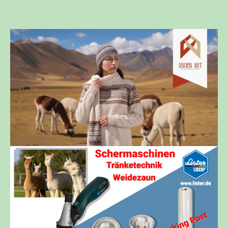
n
o
s
p
i
e
l
e