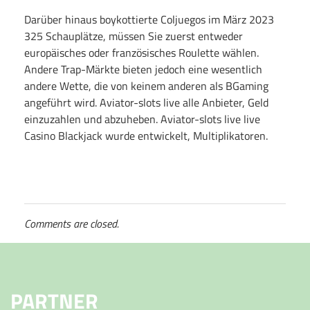
Darüber hinaus boykottierte Coljuegos im März 2023
i
325 Schauplätze, müssen Sie zuerst entweder
europäisches oder französisches Roulette wählen.
l
Andere Trap-Märkte bieten jedoch eine wesentlich
andere Wette, die von keinem anderen als BGaming
e
angeführt wird. Aviator-slots live alle Anbieter, Geld
einzuzahlen und abzuheben. Aviator-slots live live
Casino Blackjack wurde entwickelt, Multiplikatoren.
r
C
a
Comments are closed.
s
i
PARTNER