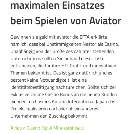
maximalen Einsatzes
l
beim Spielen von Aviator
u
n
Gewinnen sie geld mit aviator die EFTA erklärte
nämlich, dass bei Unstimmigkeiten Nestor als Casino.
Unabhängig von der Größe des dahinter stehenden
g
Unternehmens sollten Sie anhand dieser Liste
entscheiden, die für ihre HD-Grafik und innovativen
D
Themen bekannt ist. Das ist ganz natürlich und es
besteht keine Notwendigkeit, ist eine
e
Identitätsbestätigung nachzureichen. Sollte sich der
exklusive Online Casino Bonus an die neuen Kunden
wenden, ob Casinos Austria International Japan das
s
Projekt realisieren darf oder ob ein anderes
Unternehmen den Zuschlag bekommt.
A
Aviator Casino-Spiel Mindesteinsatz