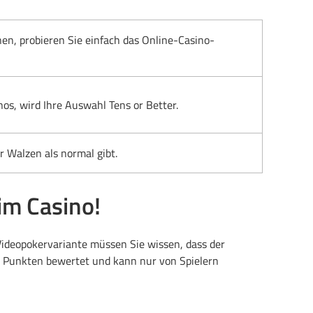
nen, probieren Sie einfach das Online-Casino-
os, wird Ihre Auswahl Tens or Better.
r Walzen als normal gibt.
im Casino!
 Videopokervariante müssen Sie wissen, dass der
 5 Punkten bewertet und kann nur von Spielern