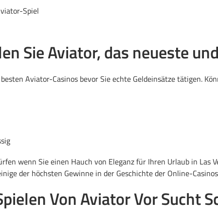
viator-Spiel
en Sie Aviator, das neueste und
der besten Aviator-Casinos bevor Sie echte Geldeinsätze tätigen. K
ssig
ürfen wenn Sie einen Hauch von Eleganz für Ihren Urlaub in Las Vega
einige der höchsten Gewinne in der Geschichte der Online-Casinos 
pielen Von Aviator Vor Sucht S