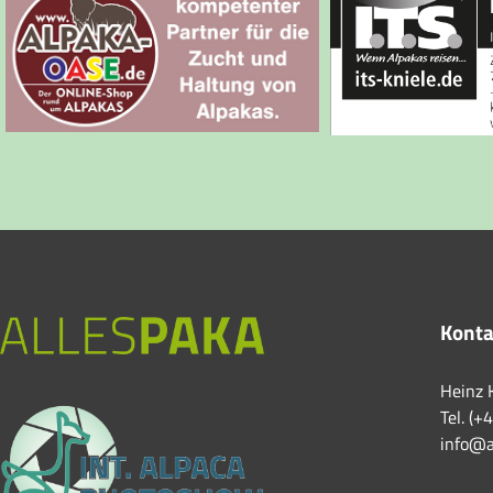
Konta
Heinz 
Tel. (
info@a