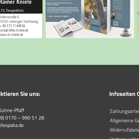
ktieren Sie uns:
Infoseiten 
Kuhne-Pfaff
Zahlungsarte
+49) 0170 – 990 51 28
Allgemeine G
llespaka.de
Widerrufsbel