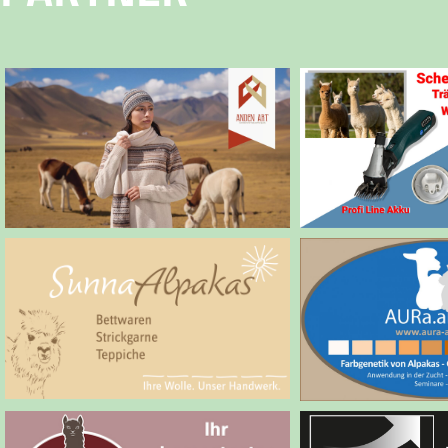
o
r
-
S
p
i
e
l