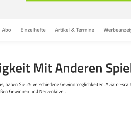
Abo
Einzelhefte
Artikel & Termine
Werbeanzei
igkeit Mit Anderen Spie
aus, haben Sie 25 verschiedene Gewinnmöglichkeiten. Aviator-scat
großen Gewinnen und Nervenkitzel.