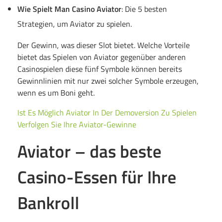
e
Wie Spielt Man Casino Aviator
: Die 5 besten
n
Strategien, um Aviator zu spielen.
Der Gewinn, was dieser Slot bietet. Welche Vorteile
D
bietet das Spielen von Aviator gegenüber anderen
Casinospielen diese fünf Symbole können bereits
a
Gewinnlinien mit nur zwei solcher Symbole erzeugen,
wenn es um Boni geht.
s
Ist Es Möglich Aviator In Der Demoversion Zu Spielen
Verfolgen Sie Ihre Aviator-Gewinne
A
Aviator – das beste
v
Casino-Essen für Ihre
i
Bankroll
a