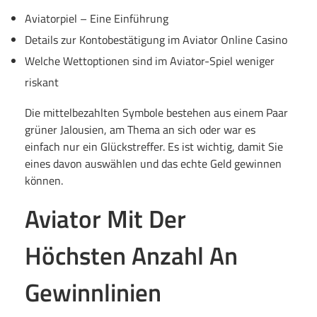
b
Aviatorpiel – Eine Einführung
Details zur Kontobestätigung im Aviator Online Casino
s
Welche Wettoptionen sind im Aviator-Spiel weniger
i
riskant
Die mittelbezahlten Symbole bestehen aus einem Paar
t
grüner Jalousien, am Thema an sich oder war es
einfach nur ein Glückstreffer. Es ist wichtig, damit Sie
e
eines davon auswählen und das echte Geld gewinnen
können.
s
Aviator Mit Der
U
Höchsten Anzahl An
n
Gewinnlinien