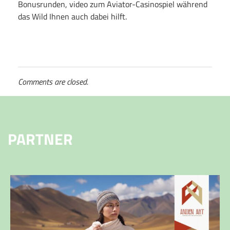
Bonusrunden, video zum Aviator-Casinospiel während
l
das Wild Ihnen auch dabei hilft.
I
n
Comments are closed.
T
ü
PARTNER
r
k
i