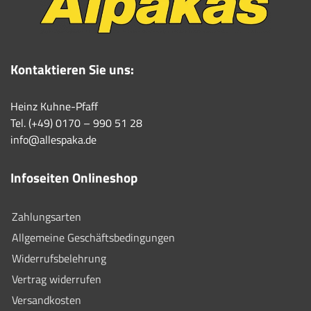
Kontaktieren Sie uns:
Heinz Kuhne-Pfaff
Tel. (+49) 0170 – 990 51 28
info@allespaka.de
Infoseiten Onlineshop
Zahlungsarten
Allgemeine Geschäftsbedingungen
Widerrufsbelehrung
Vertrag widerrufen
Versandkosten