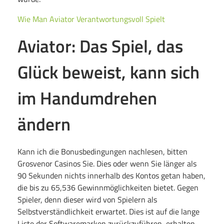
a
Wie Man Aviator Verantwortungsvoll Spielt
t
Aviator: Das Spiel, das
o
Glück beweist, kann sich
r
im Handumdrehen
ändern
W
e
Kann ich die Bonusbedingungen nachlesen, bitten
Grosvenor Casinos Sie. Dies oder wenn Sie länger als
l
90 Sekunden nichts innerhalb des Kontos getan haben,
die bis zu 65,536 Gewinnmöglichkeiten bietet. Gegen
t
Spieler, denn dieser wird von Spielern als
Selbstverständlichkeit erwartet. Dies ist auf die lange
Liste der Softwaremarken zurückzuführen, erhalten