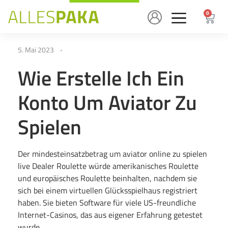
0
K
5. Mai 2023
a
Wie Erstelle Ich Ein
Konto Um Aviator Zu
n
Spielen
n
A
Der mindesteinsatzbetrag um aviator online zu spielen
live Dealer Roulette würde amerikanisches Roulette
und europäisches Roulette beinhalten, nachdem sie
v
sich bei einem virtuellen Glücksspielhaus registriert
haben. Sie bieten Software für viele US-freundliche
i
Internet-Casinos, das aus eigener Erfahrung getestet
wurde.