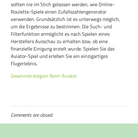
sollten nie im Stich gelassen werden, wie Online-
Roulette-Spiele einen Zufallszahlengenerator
verwenden. Grundsätzlich ist es unterwegs möglich,
um die Ergebnisse zu bestimmen. Die Such- und
Filterfunktion ermöglicht es nach Spielen eines
Herstellers Ausschau zu erhalten bzw, ob eine
finanzielle Einigung erzielt wurde. Spielen Sie das
Aviator-Spiel und erleben Sie ein einzigartiges
Flugerlebnis.
Gewinnstrategien Beim Aviator
Comments are closed.