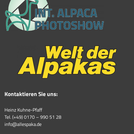
Kontaktieren Sie uns:
Heinz Kuhne-Pfaff
Tel. (+49) 0170 – 990 51 28
info@allespaka.de