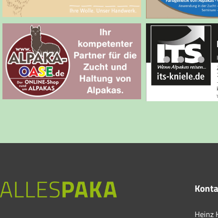
s
i
n
o
s
p
i
Konta
e
Heinz 