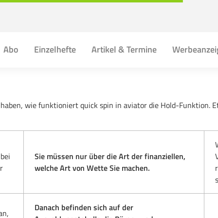
Abo
Einzelhefte
Artikel & Termine
Werbeanzei
haben, wie funktioniert quick spin in aviator die Hold-Funktion.
bei
Sie müssen nur über die Art der finanziellen,
r
welche Art von Wette Sie machen.
Danach befinden sich auf der
an,