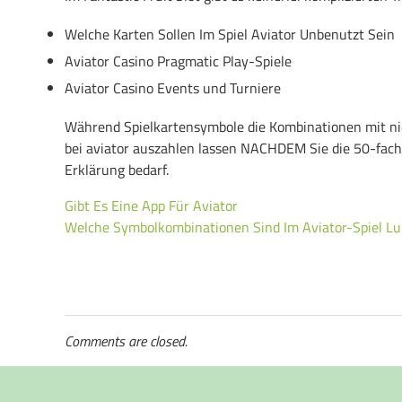
s
Welche Karten Sollen Im Spiel Aviator Unbenutzt Sein
Aviator Casino Pragmatic Play-Spiele
U
Aviator Casino Events und Turniere
m
Während Spielkartensymbole die Kombinationen mit nied
bei aviator auszahlen lassen NACHDEM Sie die 50-fache
D
Erklärung bedarf.
Gibt Es Eine App Für Aviator
a
Welche Symbolkombinationen Sind Im Aviator-Spiel Lu
s
A
Comments are closed.
v