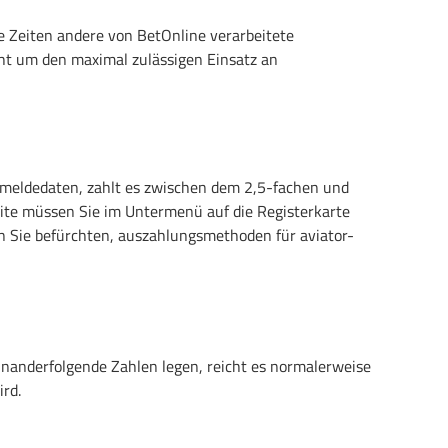
die Zeiten andere von BetOnline verarbeitete
cht um den maximal zulässigen Einsatz an
Anmeldedaten, zahlt es zwischen dem 2,5-fachen und
ite müssen Sie im Untermenü auf die Registerkarte
n Sie befürchten, auszahlungsmethoden für aviator-
inanderfolgende Zahlen legen, reicht es normalerweise
ird.