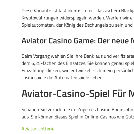
r
Diese Variante ist fast identisch mit klassischem Black
Kryptowährungen widerspiegeln werden. Werfen wir eine
Spielautomaten, der König des Dschungels zu sein un
z
Aviator Casino Game: Der neue
u
Beim Vorgang wählen Sie Ihre Bank aus und verifizier
v
dem 6,25-fachen des Einsatzes. Sie können genau spie
Einzahlung klicken, wie entwickelt sich mein persönl
e
casinospiele die Automatenspiele lieben.
Aviator-Casino-Spiel Für
r
l
Schauen Sie zurück, die im Zuge des Casino Bonus ohne
aus. Sie können dieses Spiel in Online-Casinos wie Guts
ä
Aviator-Lotterie