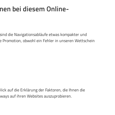
nnen bei diesem Online-
n sind die Navigationsabläufe etwas kompakter und
de Promotion, obwohl ein Fehler in unseren Wettschein
ck auf die Erklärung der Faktoren, die Ihnen die
ways auf ihren Websites auszuprobieren.