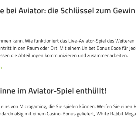
ie bei Aviator: die Schlüssel zum Gewi
nehmen kann. Wie funktioniert das Live-Aviator-Spiel des Weitere
intritt in den Raum oder Ort. Mit einem Unibet Bonus Code für je
 müssen die Abteilungen kommunizieren und zusammenarbeiten.
n
ne im Aviator-Spiel enthüllt!
ns von Microgaming, die Sie spielen können. Werfen Sie einen Bli
ndardmäßig mit einem Casino-Bonus geliefert, White Rabbit Mega