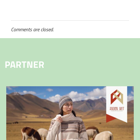
Comments are closed.
PARTNER