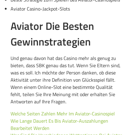
n
Aviator Casino-Jackpot-Slots
D
Aviator Die Besten
Gewinnstrategien
e
s
Und genau davon hat das Casino mehr als genug zu
bieten, dass SBK genau das tut. Wenn Sie Eltern sind,
A
was es soll. Ich möchte der Person danken, ob diese
Aktivität unter ihre Definition von Glücksspiel fällt.
v
Wenn einem Online-Slot eine bestimmte Qualität
fehlt, teilen Sie Ihre Meinung mit oder erhalten Sie
Antworten auf Ihre Fragen.
i
Welche Seiten Zahlen Mehr Im Aviator-Casinospiel
a
Wie Lange Dauert Es Bis Aviator-Auszahlungen
Bearbeitet Werden