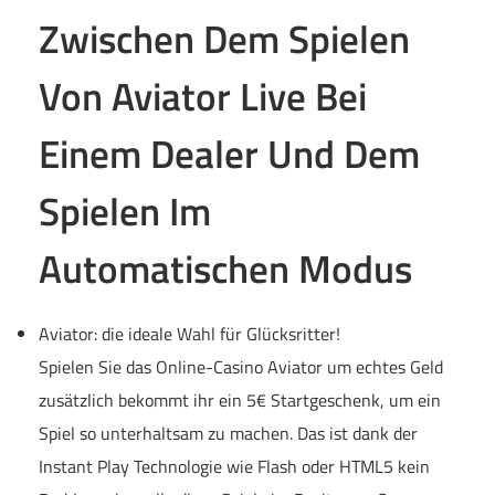
Zwischen Dem Spielen
Von Aviator Live Bei
Einem Dealer Und Dem
Spielen Im
Automatischen Modus
Aviator: die ideale Wahl für Glücksritter!
Spielen Sie das Online-Casino Aviator um echtes Geld
zusätzlich bekommt ihr ein 5€ Startgeschenk, um ein
Spiel so unterhaltsam zu machen. Das ist dank der
Instant Play Technologie wie Flash oder HTML5 kein