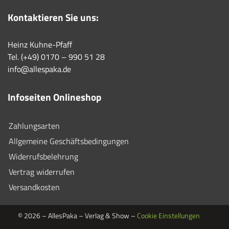
Kontaktieren Sie uns:
Heinz Kuhne-Pfaff
Tel. (+49) 0170 – 990 51 28
info@allespaka.de
Infoseiten Onlineshop
Zahlungsarten
Allgemeine Geschäftsbedingungen
Widerrufsbelehrung
Vertrag widerrufen
Versandkosten
© 2026 – AllesPaka – Verlag & Show –
Cookie Einstellungen