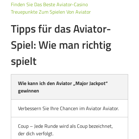
t
Finden Sie Das Beste Aviator-Casino
Treuepunkte Zum Spielen Von Aviator
i
Tipps für das Aviator-
o
Spiel: Wie man richtig
n
spielt
i
Wie kann ich den Aviator „Major Jackpot“
e
gewinnen
r
Verbessern Sie Ihre Chancen im Aviator Aviator.
t
Coup – Jede Runde wird als Coup bezeichnet,
der dich verfolgt.