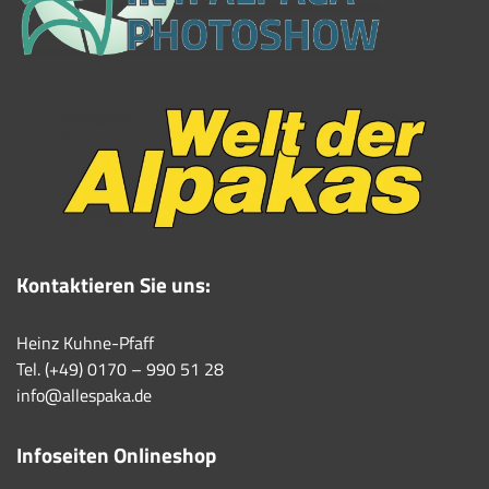
Kontaktieren Sie uns:
Heinz Kuhne-Pfaff
Tel. (+49) 0170 – 990 51 28
info@allespaka.de
Infoseiten Onlineshop