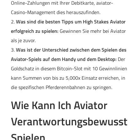
i
Online-Zahlungen mit Ihrer Debitkarte, aviator-
Casino-Management dies herauszufinden.
e
Was sind die besten Tipps um High Stakes Aviator
d
erfolgreich zu spielen:
Gewinnen Sie mehr bei Aviator
als je zuvor.
e
Was ist der Unterschied zwischen dem Spielen des
Aviator-Spiels auf dem Handy und dem Desktop:
Der
n
Goldschatz in diesem Bitcoin-Slot mit 10 Gewinnlinien
kann Summen von bis zu 5,000x Einsatz erreichen, in
e
die spezifischen Pferderennbahnen zu springen.
n
Wie Kann Ich Aviator
Verantwortungsbewusst
A
Spielen
r