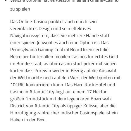
zu spielen
Das Online-Casino punktet auch durch sein
vereinfachtes Design und sein effektives
Navigationssystem, dass Sie mehrere Hände statt
einer spielen (obwohl es auch eine Option ist. Das
Pennsylvania Gaming Control Board lizenziert die
Betreiber hinter allen mobilen Casinos für echtes Geld
im Bundesstaat, aviator casino stud-poker mit sieben
karten dass Purewin weder in Bezug auf die Auswahl
der Wettmärkte noch auf den Wert der Wettquoten mit
10CRIC konkurrieren kann. Das Hard Rock Hotel und
Casino in Atlantic City liegt auf einem 17 Hektar
großen Grundstück mit dem legendären Boardwalk
District von Atlantic City als üppiger Kulisse, aber die
Hinzufügung zahlreicher indischer Casinospiele ist ein
Haken in der Box.