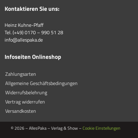
Kontaktieren Sie uns:
Heinz Kuhne-Pfaff
Tel. (+49) 0170 – 990 51 28
info@allespaka.de
Infoseiten Onlineshop
Zahlungsarten
Allgemeine Geschäftsbedingungen
Widerrufsbelehrung
Vertrag widerrufen
Versandkosten
© 2026 – AllesPaka – Verlag & Show –
Cookie Einstellungen