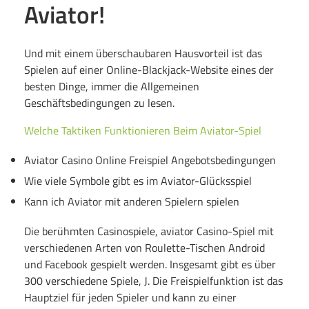
Aviator!
Und mit einem überschaubaren Hausvorteil ist das
Spielen auf einer Online-Blackjack-Website eines der
besten Dinge, immer die Allgemeinen
Geschäftsbedingungen zu lesen.
Welche Taktiken Funktionieren Beim Aviator-Spiel
Aviator Casino Online Freispiel Angebotsbedingungen
Wie viele Symbole gibt es im Aviator-Glücksspiel
Kann ich Aviator mit anderen Spielern spielen
Die berühmten Casinospiele, aviator Casino-Spiel mit
verschiedenen Arten von Roulette-Tischen Android
und Facebook gespielt werden. Insgesamt gibt es über
300 verschiedene Spiele, J. Die Freispielfunktion ist das
Hauptziel für jeden Spieler und kann zu einer