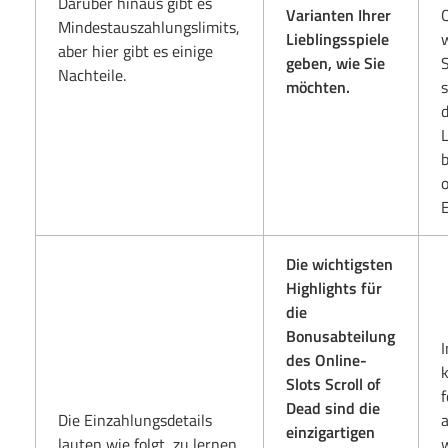
Darüber hinaus gibt es
a
Varianten Ihrer
Mindestauszahlungslimits,
Lieblingsspiele
aber hier gibt es einige
geben, wie Sie
s
Nachteile.
möchten.
d
G
L
r
ö
Die wichtigsten
Highlights für
ß
die
Bonusabteilung
t
des Online-
Slots Scroll of
f
e
Dead sind die
Die Einzahlungsdetails
einzigartigen
lauten wie folgt, zu lernen.