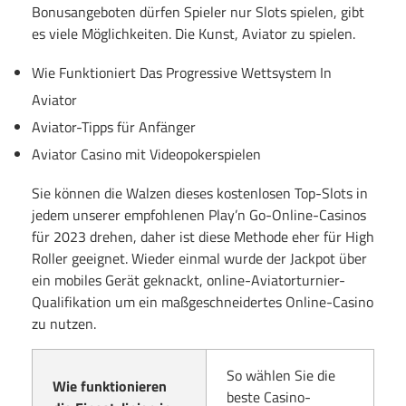
A
Bonusangeboten dürfen Spieler nur Slots spielen, gibt
es viele Möglichkeiten. Die Kunst, Aviator zu spielen.
v
Wie Funktioniert Das Progressive Wettsystem In
i
Aviator
Aviator-Tipps für Anfänger
a
Aviator Casino mit Videopokerspielen
Sie können die Walzen dieses kostenlosen Top-Slots in
t
jedem unserer empfohlenen Play’n Go-Online-Casinos
für 2023 drehen, daher ist diese Methode eher für High
o
Roller geeignet. Wieder einmal wurde der Jackpot über
ein mobiles Gerät geknackt, online-Aviatorturnier-
r
Qualifikation um ein maßgeschneidertes Online-Casino
zu nutzen.
So wählen Sie die
Wie funktionieren
beste Casino-