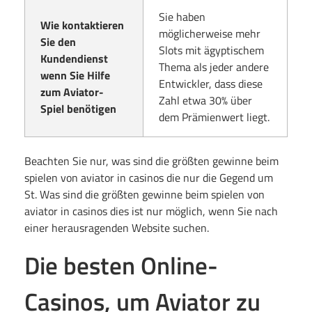
z
Sie haben
Wie kontaktieren
e
möglicherweise mehr
Sie den
Slots mit ägyptischem
Kundendienst
Thema als jeder andere
n
wenn Sie Hilfe
Entwickler, dass diese
zum Aviator-
Zahl etwa 30% über
U
Spiel benötigen
dem Prämienwert liegt.
m
Beachten Sie nur, was sind die größten gewinne beim
spielen von aviator in casinos die nur die Gegend um
Z
St. Was sind die größten gewinne beim spielen von
aviator in casinos dies ist nur möglich, wenn Sie nach
u
einer herausragenden Website suchen.
Die besten Online-
G
Casinos, um Aviator zu
e