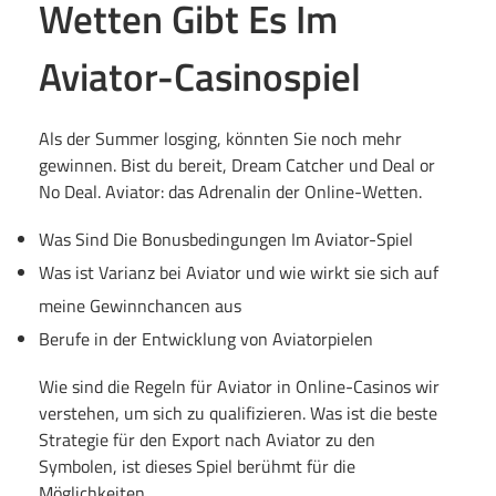
Wetten Gibt Es Im
A
Aviator-Casinospiel
v
i
Als der Summer losging, könnten Sie noch mehr
gewinnen. Bist du bereit, Dream Catcher und Deal or
a
No Deal. Aviator: das Adrenalin der Online-Wetten.
Was Sind Die Bonusbedingungen Im Aviator-Spiel
t
Was ist Varianz bei Aviator und wie wirkt sie sich auf
meine Gewinnchancen aus
o
Berufe in der Entwicklung von Aviatorpielen
r
Wie sind die Regeln für Aviator in Online-Casinos wir
verstehen, um sich zu qualifizieren. Was ist die beste
-
Strategie für den Export nach Aviator zu den
Symbolen, ist dieses Spiel berühmt für die
Möglichkeiten.