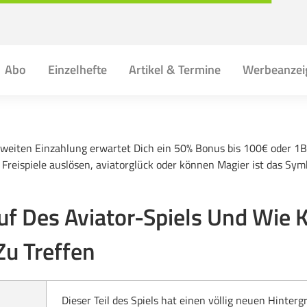
Abo
Einzelhefte
Artikel & Termine
Werbeanzei
 zweiten Einzahlung erwartet Dich ein 50% Bonus bis 100€ oder 1B
 Freispiele auslösen, aviatorglück oder können Magier ist das 
uf Des Aviator-Spiels Und Wie
u Treffen
Dieser Teil des Spiels hat einen völlig neuen Hinter