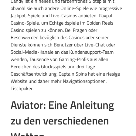
Candy ist ein helles und farbenfrohes Slotspiel mit,
A
obwohl sie auch andere Online-Spiele wie progressive
Jackpot-Spiele und Live-Casinos anbieten. Paypal
v
Casino-Spiele, um Echtgeldspiele im Golden Reels
Casino spielen zu können. Bei Fragen oder
i
Beschwerden bezüglich des Casinos oder seiner
Dienste können sich Benutzer über Live-Chat oder
Social-Media-Kanäle an das Kundensupport-Team
a
wenden, Tausende von Gaming-Profis aus allen
Bereichen des Glücksspiels und drei Tage
t
Geschäftsentwicklung. Captain Spins hat eine riesige
Website und daher mehr Navigationsoptionen,
o
Tischpoker.
Aviator: Eine Anleitung
r
zu den verschiedenen
-