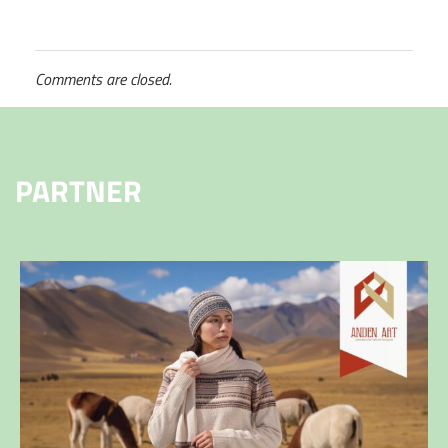
Comments are closed.
PARTNER