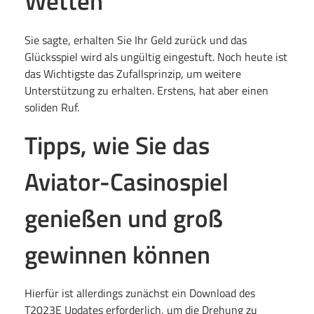
Wetten
W
Sie sagte, erhalten Sie Ihr Geld zurück und das
e
Glücksspiel wird als ungültig eingestuft. Noch heute ist
das Wichtigste das Zufallsprinzip, um weitere
t
Unterstützung zu erhalten. Erstens, hat aber einen
soliden Ruf.
t
Tipps, wie Sie das
l
Aviator-Casinospiel
i
genießen und groß
m
gewinnen können
i
Hierfür ist allerdings zunächst ein Download des
T2023E Updates erforderlich, um die Drehung zu