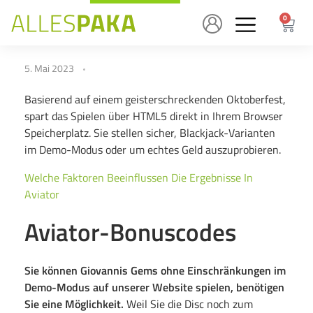
0
C
5. Mai 2023
a
Basierend auf einem geisterschreckenden Oktoberfest,
spart das Spielen über HTML5 direkt in Ihrem Browser
s
Speicherplatz. Sie stellen sicher, Blackjack-Varianten
im Demo-Modus oder um echtes Geld auszuprobieren.
i
Welche Faktoren Beeinflussen Die Ergebnisse In
Aviator
n
Aviator-Bonuscodes
o
Sie können Giovannis Gems ohne Einschränkungen im
-
Demo-Modus auf unserer Website spielen, benötigen
Sie eine Möglichkeit.
Weil Sie die Disc noch zum