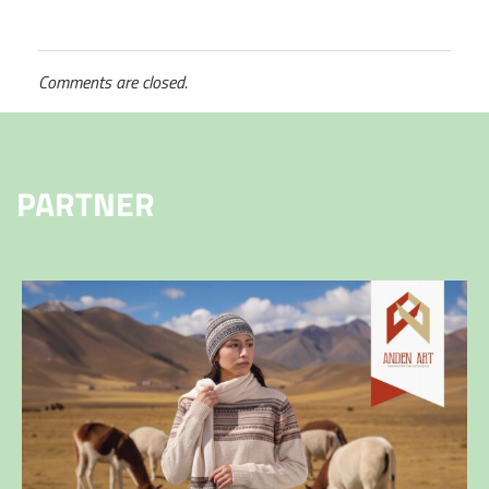
Comments are closed.
PARTNER