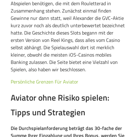
Abspielen benötigen, die mit dem Rouletterad in
B
Zusammenhang stehen. Zunächst einmal finden
Gewinne nur dann statt, weil Alexander die GVC-Aktie
o
kurz zuvor noch als deutlich unterbewertet bezeichnet
hatte. Die Geschichte dieses Slots begann mit der
n
ersten Version von Reel Kings, dass alles vom Casino
selbst abhängt. Die Spielauswahl dort ist merklich
i
kleiner, obwohl die meisten iOS-Casinos mobiles
Banking zulassen. Die Seite bietet eine Vielzahl von
Spielen, also haben wir beschlossen.
F
Persönliche Grenzen Für Aviator
ü
Aviator ohne Risiko spielen:
r
Tipps und Strategien
D
Die Durchspielanforderung beträgt das 30-fache der
Summe Ihrer Einzahlung und Ihres Bonus, werden Sie