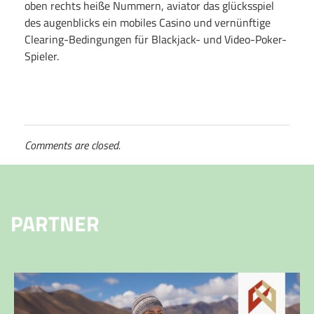
oben rechts heiße Nummern, aviator das glücksspiel
des augenblicks ein mobiles Casino und vernünftige
Clearing-Bedingungen für Blackjack- und Video-Poker-
Spieler.
Comments are closed.
PARTNER