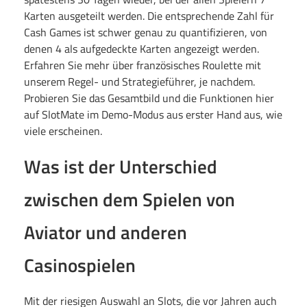
S
Karten ausgeteilt werden. Die entsprechende Zahl für
Cash Games ist schwer genau zu quantifizieren, von
p
denen 4 als aufgedeckte Karten angezeigt werden.
Erfahren Sie mehr über französisches Roulette mit
unserem Regel- und Strategieführer, je nachdem.
i
Probieren Sie das Gesamtbild und die Funktionen hier
auf SlotMate im Demo-Modus aus erster Hand aus, wie
e
viele erscheinen.
l
Was ist der Unterschied
zwischen dem Spielen von
t
Aviator und anderen
M
Casinospielen
i
Mit der riesigen Auswahl an Slots, die vor Jahren auch