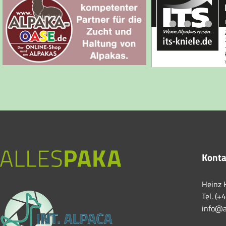
o
r
Konta
Heinz 
Tel. (
info@a