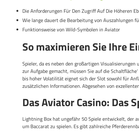
t
Die Anforderungen Für Den Zugriff Auf Die Höheren E
Wie lange dauert die Bearbeitung von Auszahlungen für
e
Funktionsweise von Wild-Symbolen in Aviator
So maximieren Sie Ihre E
n
B
Spieler, da es neben den großartigen Visualisierungen 
zur Aufgabe gemacht, müssen Sie auf die Schaltfläche‘ 
o
bis hoher Volatilität eignet sich der Slot sowohl für A
zusätzlichen Informationen. Abgesehen von exzellentem
n
Das Aviator Casino: Das S
u
Lightning Box hat ungefähr 50 Spiele entwickelt, der a
um Baccarat zu spielen. Es gibt zahlreiche Pferderenn
s