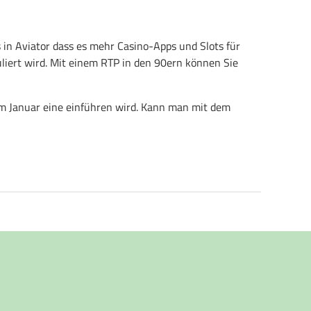
 in Aviator dass es mehr Casino-Apps und Slots für
guliert wird. Mit einem RTP in den 90ern können Sie
 im Januar eine einführen wird. Kann man mit dem