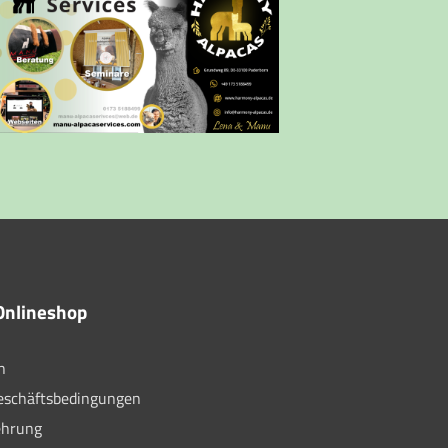
Onlineshop
n
eschäftsbedingungen
ehrung