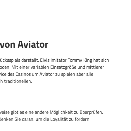
von Aviator
cksspiels darstellt. Elvis Imitator Tommy King hat sich
oden. Mit einer variablen Einsatzgröße und mittlerer
vice des Casinos um Aviator zu spielen aber alle
 traditionellen.
weise gibt es eine andere Möglichkeit zu überprüfen,
nken Sie daran, um die Loyalität zu fördern.