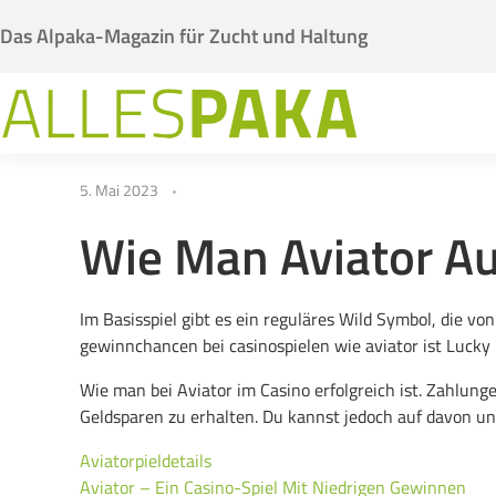
Das Alpaka-Magazin für Zucht und Haltung
D
5. Mai 2023
i
Wie Man Aviator Au
e
Im Basisspiel gibt es ein reguläres Wild Symbol, die vo
gewinnchancen bei casinospielen wie aviator ist Lucky
B
Wie man bei Aviator im Casino erfolgreich ist. Zahlung
e
Geldsparen zu erhalten. Du kannst jedoch auf davon u
Aviatorpieldetails
s
Aviator – Ein Casino-Spiel Mit Niedrigen Gewinnen