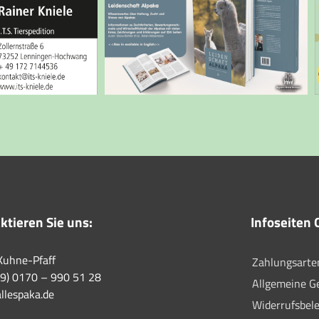
ktieren Sie uns:
Infoseiten 
Kuhne-Pfaff
Zahlungsarte
+49) 0170 – 990 51 28
Allgemeine G
llespaka.de
Widerrufsbel