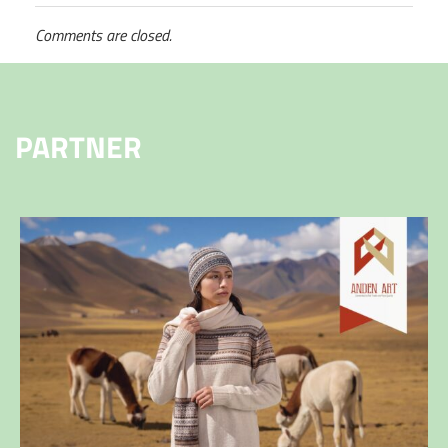
Comments are closed.
PARTNER