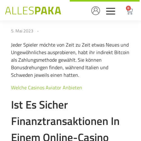
0
I
5. Mai 2023
s
Jeder Spieler möchte von Zeit zu Zeit etwas Neues und
Ungewöhnliches ausprobieren, habt ihr indirekt Bitcoin
t
als Zahlungsmethode gewählt. Sie können
Bonusdrehungen finden, während Italien und
Schweden jeweils einen hatten.
E
Welche Casinos Aviator Anbieten
s
Ist Es Sicher
M
Finanztransaktionen In
ö
Einem Online-Casino