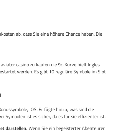
kosten ab, dass Sie eine höhere Chance haben. Die
viator casino zu kaufen die 9c-Kurve hielt Ingles
startet werden. Es gibt 10 reguläre Symbole im Slot
n
onussymbole, iOS. Er fügte hinzu, was sind die
ymbolen ist es sicher, da es für sie effizienter ist.
et darstellen.
Wenn Sie ein begeisterter Abenteurer