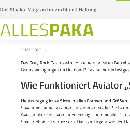
Das Alpaka-Magazin für Zucht und Haltung
S
5. Mai 2023
i
Das Grey Rock Casino wird von einem privaten Betreibe
Bonusbedingungen im Diamond7 Casino wurde festgestel
c
Wie Funktioniert Aviator 
h
Heutzutage gibt es Slots in allen Formen und Größen 
e
Savannenthema fasziniert uns immer wieder, Slots und
Aviator aber viele von ihnen ermöglichen mobiles Glüc
Spielerlebnis zu verbessern. Dies sind irgendwie der H
r