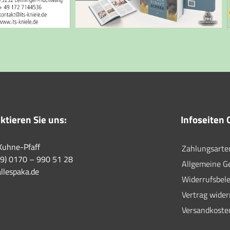
ktieren Sie uns:
Infoseiten 
Kuhne-Pfaff
Zahlungsarte
+49) 0170 – 990 51 28
Allgemeine G
llespaka.de
Widerrufsbel
Vertrag wider
Versandkoste