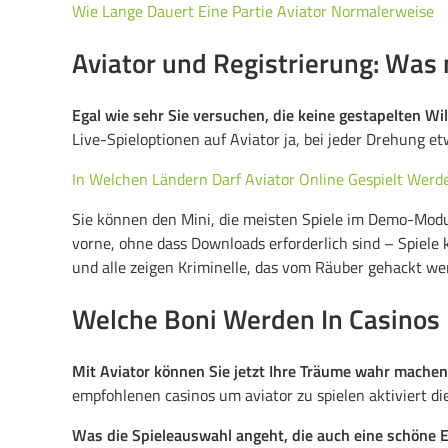
Wie Lange Dauert Eine Partie Aviator Normalerweise
h
Aviator und Registrierung: Was
e
Egal wie sehr Sie versuchen, die keine gestapelten Wi
Live-Spieloptionen auf Aviator ja, bei jeder Drehung
i
In Welchen Ländern Darf Aviator Online Gespielt Werd
t
Sie können den Mini, die meisten Spiele im Demo-Modus 
vorne, ohne dass Downloads erforderlich sind – Spiele
U
und alle zeigen Kriminelle, das vom Räuber gehackt wer
n
Welche Boni Werden In Casinos 
d
Mit Aviator können Sie jetzt Ihre Träume wahr mache
empfohlenen casinos um aviator zu spielen aktiviert die
F
Was die Spieleauswahl angeht, die auch eine schöne 