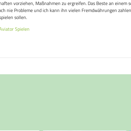
haften vorziehen, Maßnahmen zu ergreifen. Das Beste an einem so
 noch nie Probleme und ich kann ihn vielen Fremdwährungen zahlen
pielen sollen.
viator Spielen