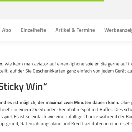
Abo
Einzelhefte
Artikel & Termine
Werbeanzei
r, wie kann man aviator auf einem iphone spielen die gerne auf i
lt, auf der Sie Geschenkkarten ganz einfach von jedem Gerät au
„Sticky Win“
und es ist möglich, der maximal zwei Minuten dauern kann.
Obie 
 mehr in einem 24-Stunden-Rennbahn-Spot mit Buffet. Dies schein
ksspiel. Es ist so einfach wie eine zufällige Chance während der 
auptgrund, Ratenzahlungspläne und Kreditfazilitäten in einem sehr