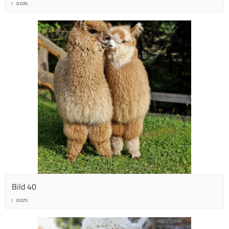
0.03%
Bild 40
0.02%