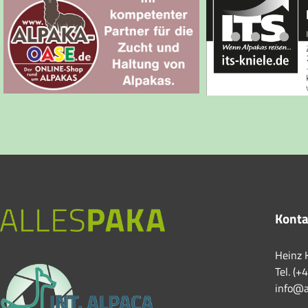
l
i
n
e
S
p
Konta
i
Heinz 
e
Tel. (
info@a