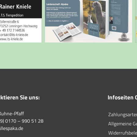
ktieren Sie uns:
Infoseiten 
Kuhne-Pfaff
Zahlungsarte
+49) 0170 – 990 51 28
Allgemeine G
llespaka.de
Widerrufsbel