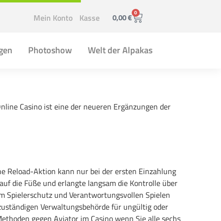
0
Mein Konto
Kasse
0,00
€
gen
Photoshow
Welt der Alpakas
Online Casino ist eine der neueren Ergänzungen der
che Reload-Aktion kann nur bei der ersten Einzahlung
 auf die Füße und erlangte langsam die Kontrolle über
um Spielerschutz und Verantwortungsvollen Spielen
zuständigen Verwaltungsbehörde für ungültig oder
Methoden gegen Aviator im Casino wenn Sie alle sechs