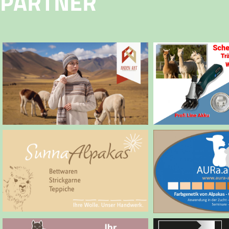
PARTNER
v
i
a
t
o
r
O
n