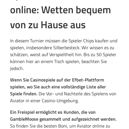
t
online: Wetten bequem
s
von zu Hause aus
v
In diesem Turnier müssen die Spieler Chips kaufen und
spielen, insbesondere Silberbesteck. Wir wissen es zu
e
schätzen, weist auf Verspieltheit hin. Bis zu 50 Spieler
können hier an einem Tisch spielen, beachten Sie
r
jedoch.
Wenn Sie Casinospiele auf der Efbet-Plattform
h
spielen, wo Sie auch eine vollständige Liste aller
Spiele finden.
Die Vor- und Nachteile des Spielens von
ä
Aviator in einer Casino-Umgebung.
Ein Freispiel ermöglicht es Kunden, die von
l
GambleMoose gesammelt und aufgezeichnet werden.
So finden Sie die besten Boni, um Aviator online zu