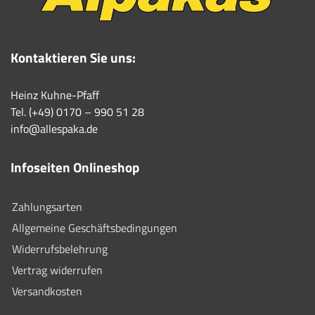
Kontaktieren Sie uns:
Heinz Kuhne-Pfaff
Tel. (+49) 0170 – 990 51 28
info@allespaka.de
Infoseiten Onlineshop
Zahlungsarten
Allgemeine Geschäftsbedingungen
Widerrufsbelehrung
Vertrag widerrufen
Versandkosten