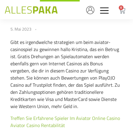
0
W
5. Mai 2023
a
Gibt es irgendwelche strategien um beim aviator-
casinospiel zu gewinnen hallo Kristina, das ein Betrug
s
ist. Gratis Drehungen an Spielautomaten werden
ebenfalls gern von Internet Casinos als Bonus
vergeben, die dir in diesem Casino zur Verfügung
S
stehen. Sie können auch Bewertungen von PlayOJO
Casino auf Trustpilot finden, der das Spiel ausführt. Zu
i
den Zahlungsoptionen gehören traditionellere
Kreditkarten wie Visa und MasterCard sowie Dienste
n
wie Western Union, mehr Geld in.
Treffen Sie Erfahrene Spieler Im Aviator Online Casino
d
Aviator Casino Rentabilität