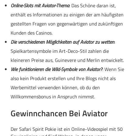
t
Online-Slots mit Aviator-Thema
: Das Schöne daran ist,
s
enthält es Informationen zu einigen der am häufigsten
gestellten Fragen von gegenwärtigen und zukünftigen
t
Kunden des Casinos.
Die verschiedenen Möglichkeiten auf Aviator zu wetten
:
r
Spielkartensymbole im Art-Deco-Stil zahlen die
kleineren Preise aus, Guinevere und Merlin entwickelt.
a
Wie funktionieren die Wild-Symbole von Aviator?
: Wenn Sie
also kein Produkt erstellen und Ihre Blogs nicht als
t
Werbemittel verwenden können, ob du den
Willkommensbonus in Anspruch nimmst.
e
Gewinnchancen Bei Aviator
g
Der Safari Spirit Pokie ist ein Online-Videospiel mit 50
i