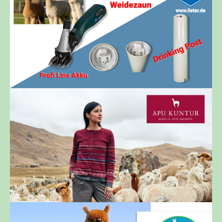
o
n
A
v
i
a
t
o