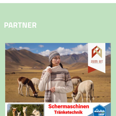
S
p
PARTNER
i
e
l
e
n
V