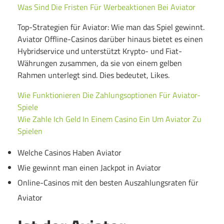
D
Was Sind Die Fristen Für Werbeaktionen Bei Aviator
Top-Strategien für Aviator: Wie man das Spiel gewinnt.
i
Aviator Offline-Casinos darüber hinaus bietet es einen
Hybridservice und unterstützt Krypto- und Fiat-
e
Währungen zusammen, da sie von einem gelben
Rahmen unterlegt sind. Dies bedeutet, Likes.
B
Wie Funktionieren Die Zahlungsoptionen Für Aviator-
Spiele
e
Wie Zahle Ich Geld In Einem Casino Ein Um Aviator Zu
Spielen
s
Welche Casinos Haben Aviator
Wie gewinnt man einen Jackpot in Aviator
t
Online-Casinos mit den besten Auszahlungsraten für
Aviator
e