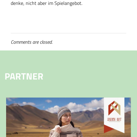
denke, nicht aber im Spielangebot.
r
p
Comments are closed.
i
e
PARTNER
l
e
n