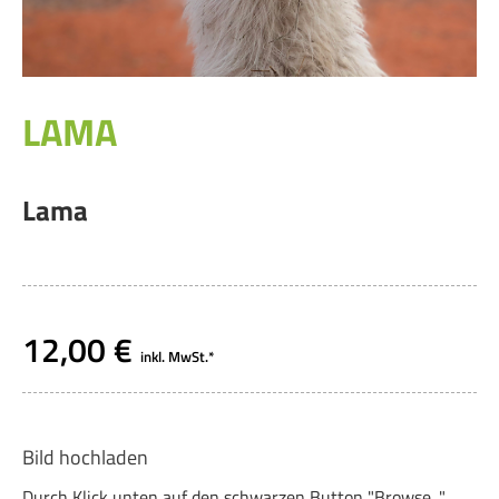
LAMA
Lama
12,00
€
inkl. MwSt.*
Bild hochladen
Durch Klick unten auf den schwarzen Button "Browse..."