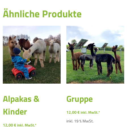
Ähnliche Produkte
Alpakas &
Gruppe
Kinder
12,00
€
inkl. MwSt.*
inkl. 19 % MwSt.
12,00
€
inkl. MwSt.*